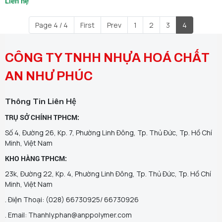
Liên hệ
Page 4 / 4
First
Prev
1
2
3
4
CÔNG TY TNHH NHỰA HOÁ CHẤT
AN NHƯ PHÚC
Thông Tin Liên Hệ
TRỤ SỞ CHÍNH TPHCM:
Số 4, Đường 26, Kp. 7, Phường Linh Đông, Tp. Thủ Đức, Tp. Hồ Chí
Minh, Việt Nam
KHO HÀNG TPHCM:
23k, Đường 22, Kp. 4, Phường Linh Đông, Tp. Thủ Đức, Tp. Hồ Chí
Minh, Việt Nam
. Điện Thoại: (028) 66730925/ 66730926
. Email: Thanhly.phan@anppolymer.com