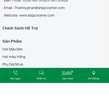
. Điện Thoại: (028) 66730925/ 66730926
. Email: Thanhly.phan@anppolymer.com
. Website: www.anppolymer.com
Chính Sách Hỗ Trợ
Sản Phẩm
Facebook
Hạt Màu Đen
Hạt màu trắng
Phụ Gia Nhựa
Hạt Nhựa Màu
Gọi ngay
Nhắn tin
Zalo Chat
Chỉ đường
Bột Màu
Nhựa Dẫn Điện
Nhựa Tái Chế
Hạt TaiCal