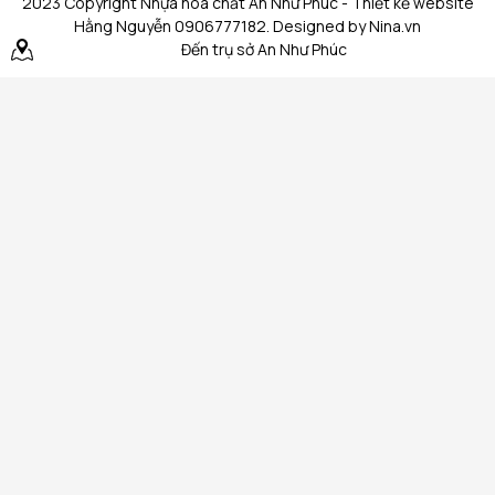
2023 Copyright Nhựa hoá chất An Như Phúc - Thiết kế website
Hằng Nguyễn 0906777182. Designed by Nina.vn
Đến trụ sở An Như Phúc